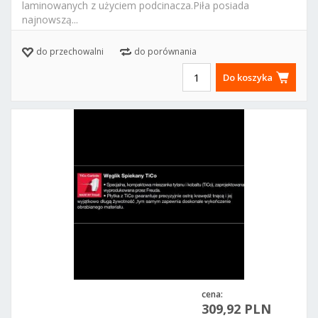
laminowanych z użyciem podcinacza.Piła posiada
najnowszą...
Marka:
FREUD
do przechowalni
do porównania
Do koszyka
cena:
309,92 PLN