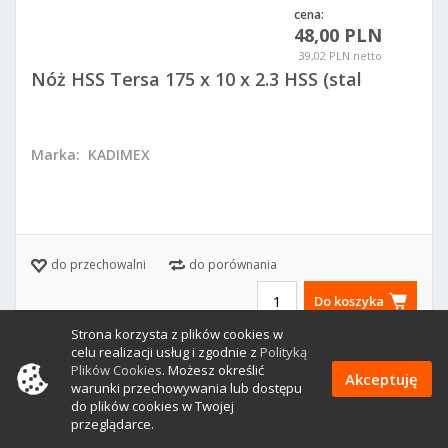
cena:
48,00 PLN
39,02 PLN netto
Nóż HSS Tersa 175 x 10 x 2.3 HSS (stal
szybkotnąca)
Marka:
KADIMEX
do przechowalni
do porównania
Do koszyka
Strona korzysta z plików cookies w
celu realizacji usług i zgodnie z
Polityką
Plików Cookies
. Możesz określić
Akceptuję
warunki przechowywania lub dostępu
do plików cookies w Twojej
przeglądarce.