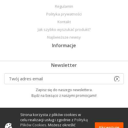
Regulamin
Polityka prywatności
Kontakt
Jak szybko wyszukać produkt?
Najświeższe newsy
Informacje
Newsletter
Zapisz się do naszego newslettera.
Bądź na bieżąco z naszymi promocjami!
Znajdzesz nas na
Strona korzysta z plików cookies w
celu realizacji usług i zgodnie z
Polityką
Plików Cookies
. Możesz określić
Akceptuję