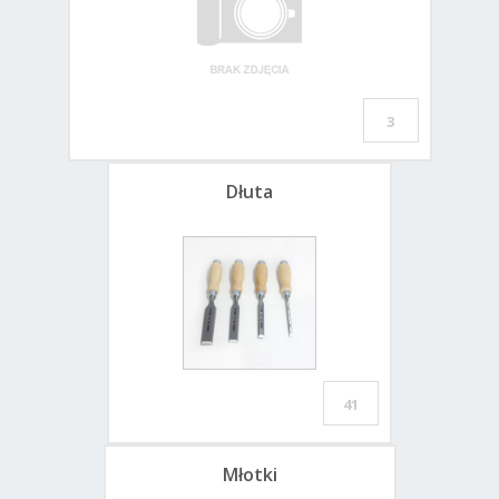
3
Dłuta
41
Młotki