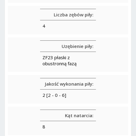
Liczba zębów piły:
4
Uzębienie piły:
ZF23 płaski z
obustronną fazą
Jakość wykonania piły:
2 [2 - 0 - 6]
Kąt natarcia:
8