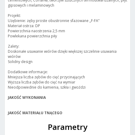
cementowych, Corian®, tworzyw sztucznych termoutwardzalnych, płyt
gipsowych i melaminowych
Projekt:
Uzębienie: zęby proste obustronnie sfazowane „F-FA”
Materiał ostrza: DP
Powierzchnia naostrzenia 2,5 mm
Powlekana powierzchnia piły
Zalety:
Doskonałe usuwanie wiórów dzięki większej szczelinie usuwania
wiórów
Solidny design
Dodatkowe informacje:
Mniejsza liczba zębów do cięć przycinających
Wyższa liczba zębów do cięć na wymiar
Nieodpowiednie do kamienia, szkła i gwoździ
JAKOŚĆ WYKONANIA
JAKOŚĆ MATERIAŁU TNĄCEGO
Parametry