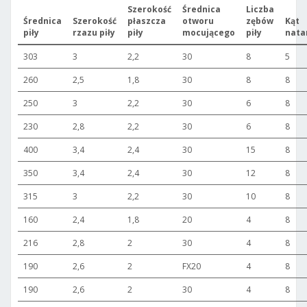
Szerokość
Średnica
Liczba
Średnica
Szerokość
płaszcza
otworu
zębów
Kąt
piły
rzazu piły
piły
mocującego
piły
nata
303
3
2,2
30
8
5
260
2,5
1,8
30
8
8
250
3
2,2
30
6
8
230
2,8
2,2
30
6
8
400
3,4
2,4
30
15
8
350
3,4
2,4
30
12
8
315
3
2,2
30
10
8
160
2,4
1,8
20
4
8
216
2,8
2
30
4
8
190
2,6
2
FX20
4
8
190
2,6
2
30
4
8