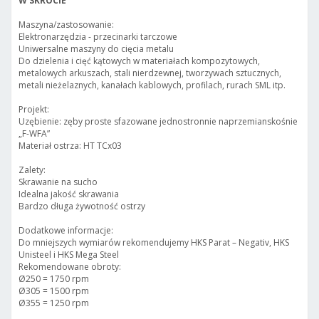
W SKRÓCIE
Maszyna/zastosowanie:
Elektronarzędzia - przecinarki tarczowe
Uniwersalne maszyny do cięcia metalu
Do dzielenia i cięć kątowych w materiałach kompozytowych,
metalowych arkuszach, stali nierdzewnej, tworzywach sztucznych,
metali nieżelaznych, kanałach kablowych, profilach, rurach SML itp.
Projekt:
Uzębienie: zęby proste sfazowane jednostronnie naprzemianskośnie
„F-WFA”
Materiał ostrza: HT TCx03
Zalety:
Skrawanie na sucho
Idealna jakość skrawania
Bardzo długa żywotność ostrzy
Dodatkowe informacje:
Do mniejszych wymiarów rekomendujemy HKS Parat – Negativ, HKS
Unisteel i HKS Mega Steel
Rekomendowane obroty:
Ø250 = 1750 rpm
Ø305 = 1500 rpm
Ø355 = 1250 rpm