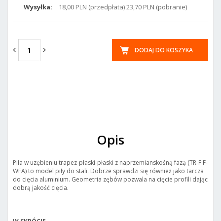
Wysyłka:
18,00 PLN (przedpłata) 23,70 PLN (pobranie)
DODAJ DO KOSZYKA
Opis
Piła w uzębieniu trapez-płaski-płaski z naprzemianskośną fazą (TR-F F-
WFA) to model piły do stali. Dobrze sprawdzi się również jako tarcza
do cięcia aluminium. Geometria zębów pozwala na cięcie profili dając
dobrą jakość cięcia.