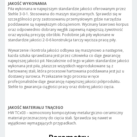
JAKOŚĆ WYKONANIA
Piła wykonana w najwyższym standardzie jakości oferowanym przez
Stehle 3-0-1. Stosowana do maszyn stacjonarnych. Sprawdzi się w
szczególności przy zastosowaniu przemysłowym gdzie narzędzia
poddawane są największym obciążeniom. Wycinany laserowo korpus
oraz odpowiednio dobrany węglik zapewnią najwyższą żywotność
oraz wysoką precyzję obróbki. Podobnie jak piły wykonane w
standardzie jakości 2-0-6 konstrukcja tarczy wycisza pracę piły.
Wywarzenie i kontrola jakości odbywa się maszynowo a następnie,
każda sztuka sprawdzana jest przez człowieka co daje gwarancję
najwyższej jakości pił. Niezależnie od tego w jakim standardzie jakości
wykonana jest piła, płaszcze wszystkich wyprodukowane są z
hartowanej stali, która procesowi hartowania poddawana jest już u
dostawcy surowca. Przekazanie tego procesu w ręce
profecjonalistów daje gwarancję najwyższej jakości półproduktu.
Stehle to gwarancja ciągłości pracy oraz dobrej jakości cięcia.
JAKOŚĆ MATERIAŁU TNĄCEGO
HW TCx03 – wzmocniony kompozytowy metalurgiczno-ceramiczny
materiał przeznaczony do cięcia stali. Sprawdza się nawet w
wyjątkowo wymagających przypadkach.