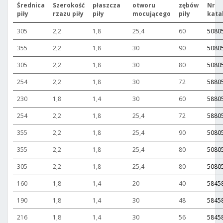
Średnica
Szerokość
płaszcza
otworu
zębów
Nr
piły
rzazu piły
piły
mocującego
piły
kata
305
2,2
1,8
25,4
60
5080
355
2,2
1,8
30
90
5080
305
2,2
1,8
30
80
5080
254
2,2
1,8
30
72
5880
230
1,8
1,4
30
60
5880
254
2,2
1,8
25,4
72
5880
355
2,2
1,8
25,4
90
5080
355
2,2
1,8
25,4
80
5080
305
2,2
1,8
25,4
80
5080
160
1,8
1,4
20
40
5845
190
1,8
1,4
30
48
5845
216
1,8
1,4
30
56
5845