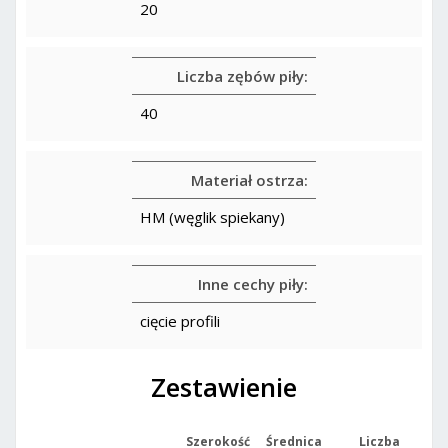
20
Liczba zębów piły:
40
Materiał ostrza:
HM (węglik spiekany)
Inne cechy piły:
cięcie profili
Zestawienie
Szerokość
Średnica
Liczba